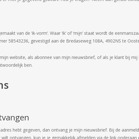
emaakt van de ‘ik-vorm’. Waar ‘ik’ of ‘mijn’ staat wordt de eenmansz
mer 58543236, gevestigd aan de Bredaseweg 108A, 4902NS te Ooste
 mijn website, als abonnee van mijn nieuwsbrief, of als je klant bij mij 
twoordelijk ben.
ns
ntvangen
iladres hebt gegeven, dan ontvang je mijn nieuwsbrief. Bij de aanme
r wilt ontvangen, kun je je gemakkelijk afmelden via de link onderaan 