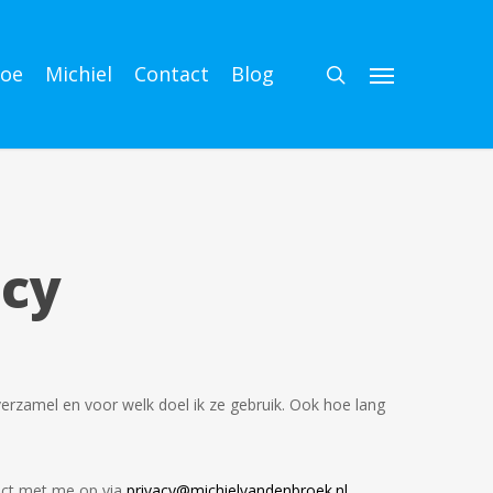
search
oe
Michiel
Contact
Blog
Menu
ncy
erzamel en voor welk doel ik ze gebruik. Ook hoe lang
act met me op via
privacy@michielvandenbroek.nl
.