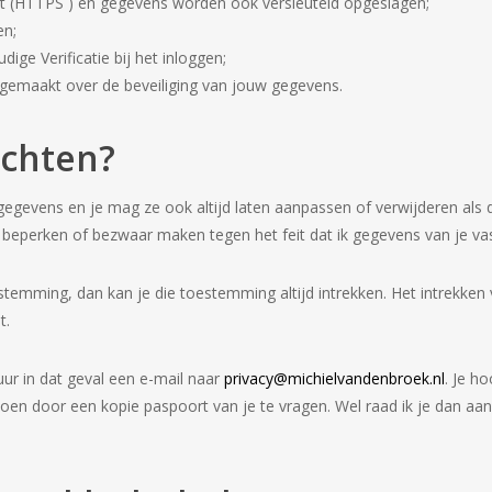
caat (HTTPS ) en gegevens worden ook versleuteld opgeslagen;
en;
ige Verificatie bij het inloggen;
 gemaakt over de beveiliging van jouw gegevens.
echten?
jke gegevens en je mag ze ook altijd laten aanpassen of verwijderen als
eperken of bezwaar maken tegen het feit dat ik gegevens van je vas
estemming, dan kan je die toestemming altijd intrekken. Het intrekke
t.
uur in dat geval een e-mail naar
privacy@michielvandenbroek.nl
. Je h
k doen door een kopie paspoort van je te vragen. Wel raad ik je dan