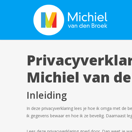
Skip
to
main
content
Privacyverkla
Michiel van d
Inleiding
In deze privacyverklaring lees je hoe ik omga met de 
ik gegevens bewaar en hoe ik ze beveilig. Daarnaast leg 
Lees deze privacyverklaring goed door. Dan weet je w