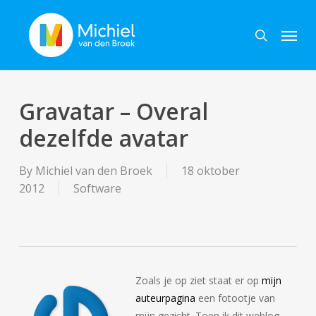
Skip
Menu
to
search
main
content
Gravatar – Overal
dezelfde avatar
By
Michiel van den Broek
18 oktober
2012
Software
Zoals je op ziet staat er op
mijn
auteurpagina
een fotootje van
mijn gezicht. Toen ik dit weblog