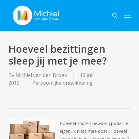
Skip
Menu
to
search
main
content
Hoeveel bezittingen
sleep jij met je mee?
By
Michiel van den Broek
16 juli
2013
Persoonlijke ontwikkeling
Hoeveel spullen bewaar jij waar je
eigenlijk niets mee doet? Hoeveel
kasten in je huis staan volgepropt?