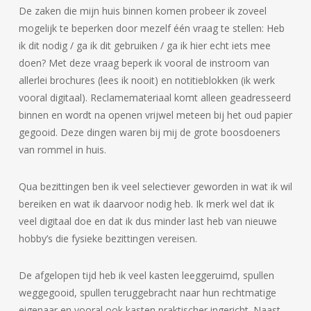
De zaken die mijn huis binnen komen probeer ik zoveel
mogelijk te beperken door mezelf één vraag te stellen: Heb
ik dit nodig / ga ik dit gebruiken / ga ik hier echt iets mee
doen? Met deze vraag beperk ik vooral de instroom van
allerlei brochures (lees ik nooit) en notitieblokken (ik werk
vooral digitaal). Reclamemateriaal komt alleen geadresseerd
binnen en wordt na openen vrijwel meteen bij het oud papier
gegooid. Deze dingen waren bij mij de grote boosdoeners
van rommel in huis.
Qua bezittingen ben ik veel selectiever geworden in wat ik wil
bereiken en wat ik daarvoor nodig heb. Ik merk wel dat ik
veel digitaal doe en dat ik dus minder last heb van nieuwe
hobby’s die fysieke bezittingen vereisen.
De afgelopen tijd heb ik veel kasten leeggeruimd, spullen
weggegooid, spullen teruggebracht naar hun rechtmatige
eigenaar en vooral ook kasten praktischer ingericht. Naast