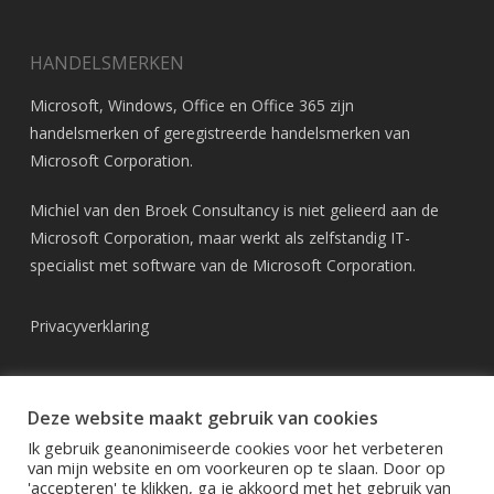
HANDELSMERKEN
Microsoft, Windows, Office en Office 365 zijn
handelsmerken of geregistreerde handelsmerken van
Microsoft Corporation
.
Michiel van den Broek Consultancy is niet gelieerd aan de
Microsoft Corporation, maar werkt als zelfstandig IT-
specialist met software van de Microsoft Corporation.
Privacyverklaring
Deze website maakt gebruik van cookies
Ik gebruik geanonimiseerde cookies voor het verbeteren
van mijn website en om voorkeuren op te slaan. Door op
'accepteren' te klikken, ga je akkoord met het gebruik van
© 2026 Michiel van den Broek Consultancy - Windows en Office 365