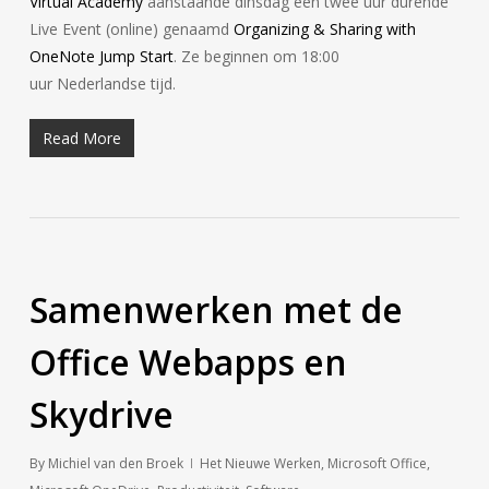
Virtual Academy
aanstaande dinsdag een twee uur durende
Live Event (online) genaamd
Organizing & Sharing with
OneNote Jump Start
. Ze beginnen om 18:00
uur Nederlandse tijd.
Read More
Samenwerken met de
Office Webapps en
Skydrive
By
Michiel van den Broek
Het Nieuwe Werken
,
Microsoft Office
,