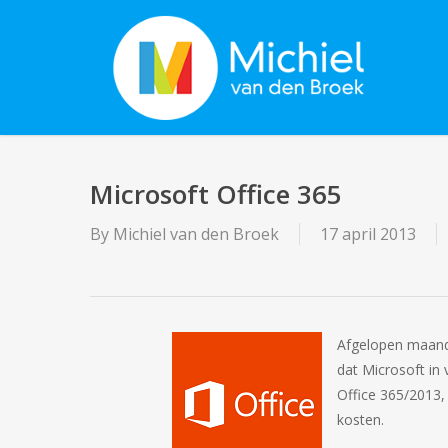
Skip
to
main
content
Microsoft Office 365
By
Michiel van den Broek
17 april 2013
Afgelopen maanda
dat Microsoft in
Office 365/2013, 
kosten.