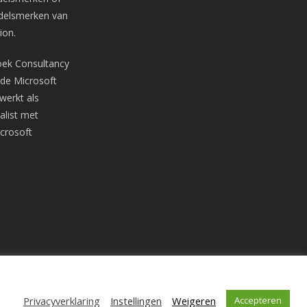
ndelsmerken van
ion
.
oek Consultancy
n de Microsoft
werkt als
alist met
crosoft
Share
Privacyverklaring
Instellingen
Weigeren
linkedin
RSS
Accepteren