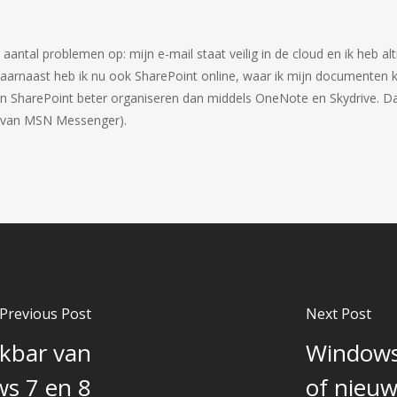
aantal problemen op: mijn e-mail staat veilig in de cloud en ik heb al
Daarnaast heb ik nu ook SharePoint online, waar ik mijn documenten 
en SharePoint beter organiseren dan middels OneNote en Skydrive. Daa
nt van MSN Messenger).
Previous Post
Next Post
skbar van
Windows 
s 7 en 8
of nieuwe