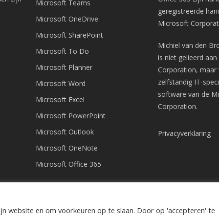
Microsoft Teams
geregistreerde ha
Microsoft OneDrive
Microsoft Corporat
Microsoft SharePoint
Michiel van den Br
Microsoft To Do
is niet gelieerd aa
Microsoft Planner
Corporation, maar 
zelfstandig IT-speci
Microsoft Word
software van de Mi
Microsoft Excel
Corporation.
Microsoft PowerPoint
Microsoft Outlook
Privacyverklaring
Microsoft OneNote
Microsoft Office 365
jn website en om voorkeuren op te slaan. Door op 'accepteren' te
365 Specialist.