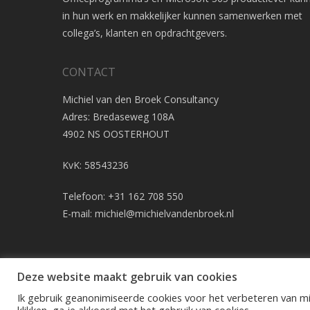
in hun werk en makkelijker kunnen samenwerken met
collega’s, klanten en opdrachtgevers.
CONTACT
Michiel van den Broek Consultancy
Adres: Bredaseweg 108A
4902 NS OOSTERHOUT
KvK: 58543236
Telefoon: +31 162 708 550
E-mail:
michiel@michielvandenbroek.nl
Deze website maakt gebruik van cookies
Ik gebruik geanonimiseerde cookies voor het verbeteren van mi
© 2026 Michiel van den Broek Consultancy - Windows en Office 
klikken, ga je akkoord met het gebruik van cookies.