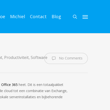
search
oe
Michiel
Contact
Blog
Menu
nt
,
Productiviteit
,
Software
No Comments
 Office 365
heet. Dit is een totaalpakket
 de cloud tot een combinatie van Exchange,
okale serverinstallaties en bijbehorende