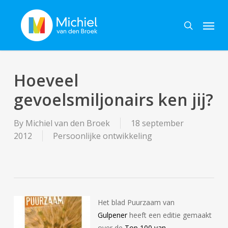
Skip
Menu
to
search
main
content
Hoeveel
gevoelsmiljonairs ken jij?
By
Michiel van den Broek
18 september
2012
Persoonlijke ontwikkeling
Het blad Puurzaam van
Gulpener
heeft een editie gemaakt
over de
Top 100 van