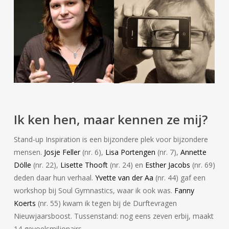
Ik ken hen, maar kennen ze mij?
Stand-up Inspiration is een bijzondere plek voor bijzondere
mensen.
Josje Feller
(nr. 6),
Lisa Portengen
(nr. 7),
Annette
Dölle
(nr. 22),
Lisette Thooft
(nr. 24) en
Esther Jacobs
(nr. 69)
deden daar hun verhaal.
Yvette van der Aa
(nr. 44) gaf een
workshop bij Soul Gymnastics, waar ik ook was.
Fanny
Koerts
(nr. 55) kwam ik tegen bij de Durftevragen
Nieuwjaarsboost. Tussenstand: nog eens zeven erbij, maakt
14 gevoelsmiljonairs.