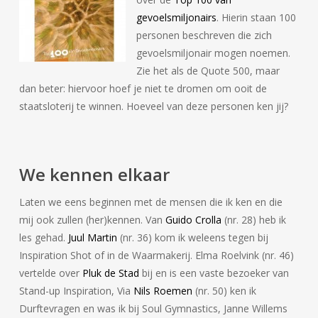
gevoelsmiljonairs
. Hierin staan 100
personen beschreven die zich
gevoelsmiljonair mogen noemen.
Zie het als de Quote 500, maar
dan beter: hiervoor hoef je niet te dromen om ooit de
staatsloterij te winnen. Hoeveel van deze personen ken jij?
We kennen elkaar
Laten we eens beginnen met de mensen die ik ken en die
mij ook zullen (her)kennen. Van
Guido Crolla
(nr. 28) heb ik
les gehad.
Juul Martin
(nr. 36) kom ik weleens tegen bij
Inspiration Shot of in de Waarmakerij. Elma Roelvink (nr. 46)
vertelde over
Pluk de Stad
bij en is een vaste bezoeker van
Stand-up Inspiration, Via
Nils Roemen
(nr. 50) ken ik
Durftevragen en was ik bij Soul Gymnastics, Janne Willems