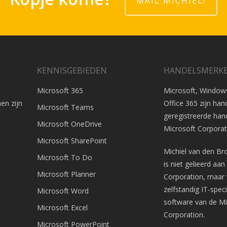
MAIL MICHIEL!
KENNISGEBIEDEN
HANDELSMERK
Microsoft 365
Microsoft, Windows
en zijn
Office 365 zijn ha
Microsoft Teams
geregistreerde ha
Microsoft OneDrive
Microsoft Corporat
Microsoft SharePoint
Michiel van den Br
Microsoft To Do
is niet gelieerd aa
Microsoft Planner
Corporation, maar 
zelfstandig IT-speci
Microsoft Word
software van de Mi
Microsoft Excel
Corporation.
Microsoft PowerPoint