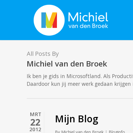
Skip
to
main
content
All Posts By
Michiel van den Broek
Ik ben je gids in Microsoftland. Als Produc
Daardoor kun jij meer werk gedaan krijgen i
MRT
Mijn Blog
22
2012
By
Michiel van den Broek
Bloginfo