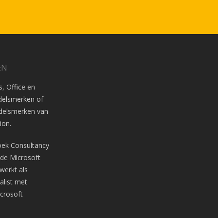
EN
, Office en
ndelsmerken of
ndelsmerken van
ion
.
oek Consultancy
n de Microsoft
werkt als
alist met
crosoft