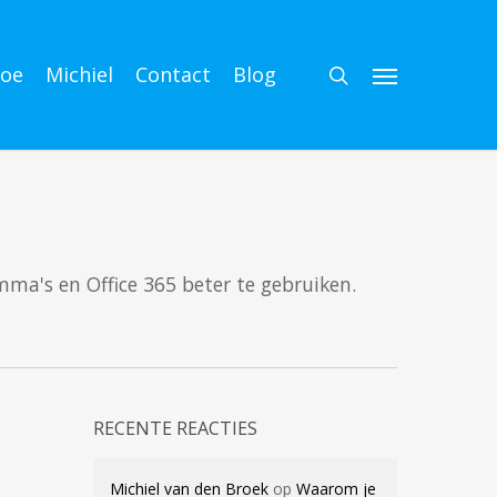
search
oe
Michiel
Contact
Blog
Menu
amma's en Office 365 beter te gebruiken.
RECENTE REACTIES
Michiel van den Broek
op
Waarom je