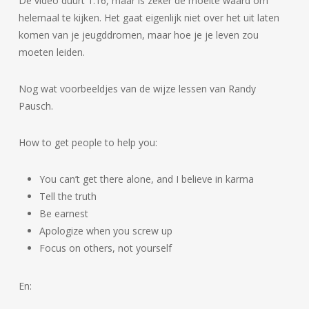
De video duurt 1:16, maar is zeker de moeite waard om
helemaal te kijken. Het gaat eigenlijk niet over het uit laten
komen van je jeugddromen, maar hoe je je leven zou
moeten leiden.
Nog wat voorbeeldjes van de wijze lessen van Randy
Pausch.
How to get people to help you:
You can’t get there alone, and I believe in karma
Tell the truth
Be earnest
Apologize when you screw up
Focus on others, not yourself
En: